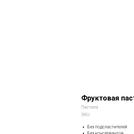
Фруктовая паст
Пастила
SKU:
Без подсластителей
Без консервантов