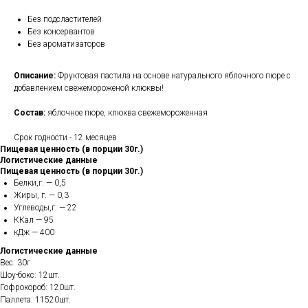
Без подсластителей
Без консервантов
Без ароматизаторов
Описание:
Фруктовая пастила на основе натурального яблочного пюре с
добавлением свежемороженой клюквы!
Состав:
яблочное пюре, клюква свежемороженная
Срок годности - 12 месяцев
Пищевая ценность (в порции 30г.)
Логистические данные
Пищевая ценность (в порции 30г.)
Белки,г. — 0,5
Жиры, г. — 0,3
Углеводы,г. — 22
ККал — 95
кДж — 400
Логистические данные
Вес: 30г
Шоу-бокс: 12шт.
Гофрокороб: 120шт.
Паллета: 11520шт.